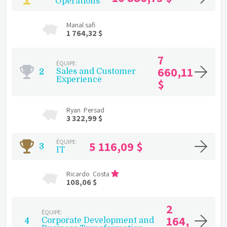
Operations
Manal safi
1 764,32 $
7 
ÉQUIPE:
660,11 
Sales and Customer 
2
Experience
$
Ryan  Persad
3 322,99 $
ÉQUIPE:
5 116,09 $
3
IT
Ricardo  Costa
108,06 $
2 
ÉQUIPE:
164,
Corporate Development and 
4