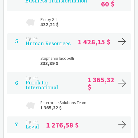
Business Transformation
60 $
Praby Gill
432,21 $
ÉQUIPE:
1 428,15 $
5
Human Resources
Stephanie Iacobelli
333,89 $
1 365,32 
ÉQUIPE:
Purolator 
6
$
International
Enterprise Solutions Team
1 365,32 $
ÉQUIPE:
1 276,58 $
7
Legal