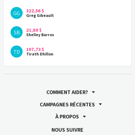
322,56 $
GG
Greg Gibeault
21,80 $
SB
Shelley Barros
107,73 $
TD
Tirath Dhillon
107,73 $
BD
Balbir Dhillon
Thank you for thinking of the children and 
giving us a chance to be a part of this
COMMENT AIDER?
CAMPAGNES RÉCENTES
520,00 $
SM
Shirley McAllister
À PROPOS
Collectible
NOUS SUIVRE