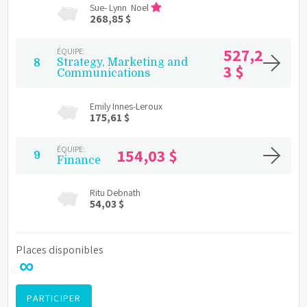
Sue- Lynn  Noel
268,85 $
527,2
ÉQUIPE:
Strategy, Marketing and 
8
3 $
Communications
Emily Innes-Leroux
175,61 $
ÉQUIPE:
154,03 $
9
Finance
Ritu Debnath
54,03 $
Places disponibles
∞
PARTICIPER