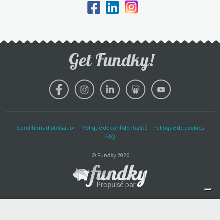
50,00 $
JB
Jason Belgrave
21,80 $
P
Purolator 
Get Fundky!
32,55 $
EC
Evan Cormier
21,80 $
LK
Leaticia Kaggwa
Conditions d'utilisation
Polique de confidentialité
Politique de cookies
11,06 $
SD
FAQ
Sara Dagenais
© Fundky 2026
268,85 $
EB
Emma Bradley
Propulsé par
21,80 $
MS
Melanie Scott
Vos choix en matière de confidentialité